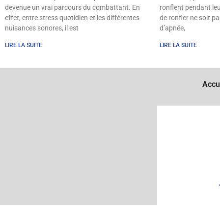
devenue un vrai parcours du combattant. En
ronflent pendant leu
effet, entre stress quotidien et les différentes
de ronfler ne soit p
nuisances sonores, il est
d’apnée,
LIRE LA SUITE
LIRE LA SUITE
Accu