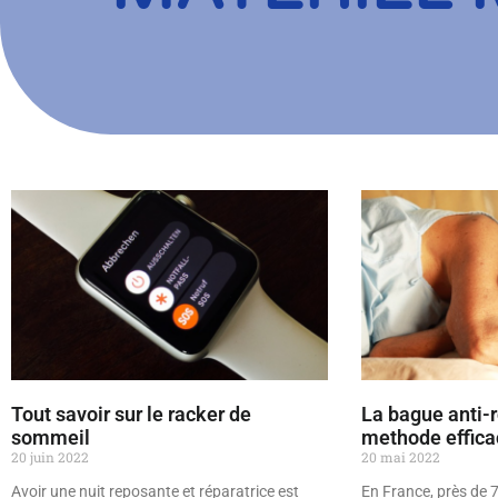
Tout savoir sur le racker de
La bague anti-
sommeil
methode effica
20 juin 2022
20 mai 2022
Avoir une nuit reposante et réparatrice est
En France, près de 