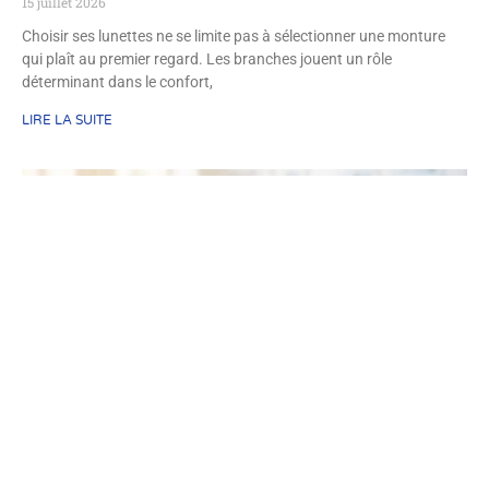
15 juillet 2026
Choisir ses lunettes ne se limite pas à sélectionner une monture
qui plaît au premier regard. Les branches jouent un rôle
déterminant dans le confort,
LIRE LA SUITE
Gel hémorroïdaire Micro H – 10 monodoses de 5
ml – Traitements des hémorroïdes : les clés d’une
récupération optimale et durable